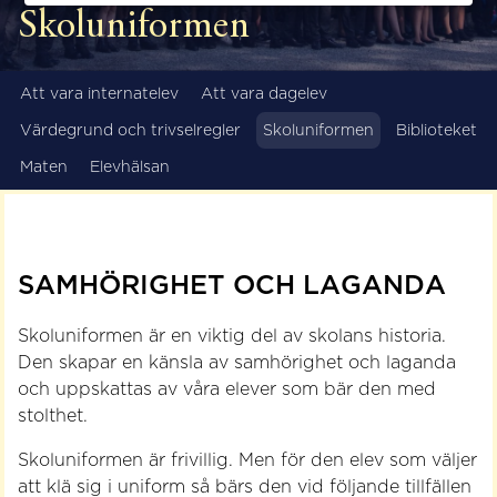
Skoluniformen
Att vara internatelev
Att vara dagelev
Värdegrund och trivselregler
Skoluniformen
Biblioteket
Maten
Elevhälsan
SAMHÖRIGHET OCH LAGANDA
Skoluniformen är en viktig del av skolans historia.
Den skapar en känsla av samhörighet och laganda
och uppskattas av våra elever som bär den med
stolthet.
Skoluniformen är frivillig. Men för den elev som väljer
att klä sig i uniform så bärs den vid följande tillfällen