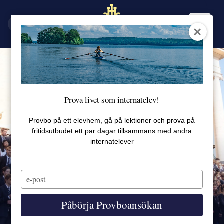
EN
SV
Prova livet som internatelev!
Provbo på ett elevhem, gå på lektioner och prova på
fritidsutbudet ett par dagar tillsammans med andra
internatelever
Type
your
email
Påbörja Provboansökan