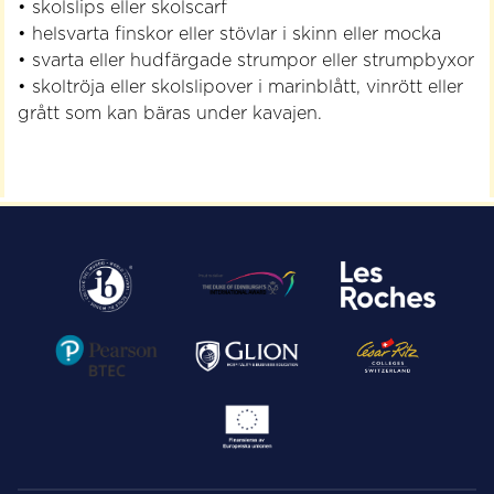
• skolslips eller skolscarf
• helsvarta finskor eller stövlar i skinn eller mocka
• svarta eller hudfärgade strumpor eller strumpbyxor
• skoltröja eller skolslipover i marinblått, vinrött eller
grått som kan bäras under kavajen.