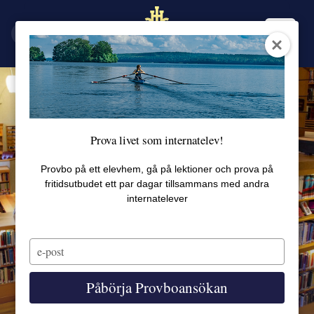
EN
SV
Prova livet som internatelev!
Provbo på ett elevhem, gå på lektioner och prova på
fritidsutbudet ett par dagar tillsammans med andra
internatelever
Type
your
email
Påbörja Provboansökan