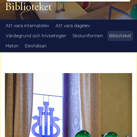
Biblioteket
Att vara internatelev
Att vara dagelev
Värdegrund och trivselregler
Skoluniformen
Biblioteket
Maten
Elevhälsan