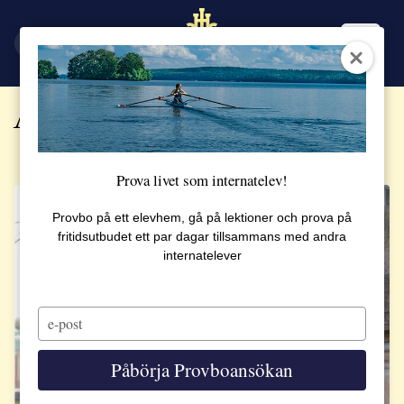
EN
SV
Alla berättelser
Prova livet som internatelev!
Provbo på ett elevhem, gå på lektioner och prova på
fritidsutbudet ett par dagar tillsammans med andra
internatelever
Type
your
email
Påbörja Provboansökan